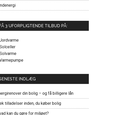
indenergi
FÅ 3 UFORPLIGTENDE TILBUD PÅ:
 Jordvarme
Solceller
 Solvarme
 Varmepumpe
SENESTE INDLÆG
ergirenover din bolig – og få billigere lån
ek tilladelser inden, du køber bolig
vad kan du gøre for miljøet?