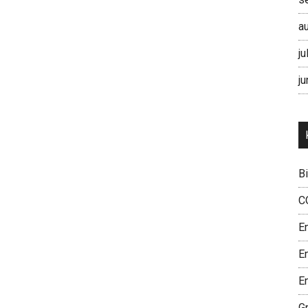
a
ju
ju
B
C
E
E
En
G