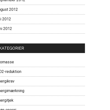
ugust 2012
li 2012
ni 2012
KATEGORIER
iomasse
O2-reduktion
nergikrav
nergimærkning
ergitjek
røn energi