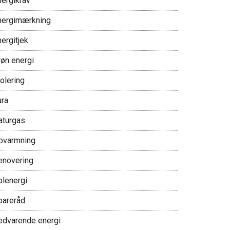
nergikrav
nergimærkning
ergitjek
røn energi
olering
ura
aturgas
pvarmning
enovering
olenergi
pareråd
edvarende energi