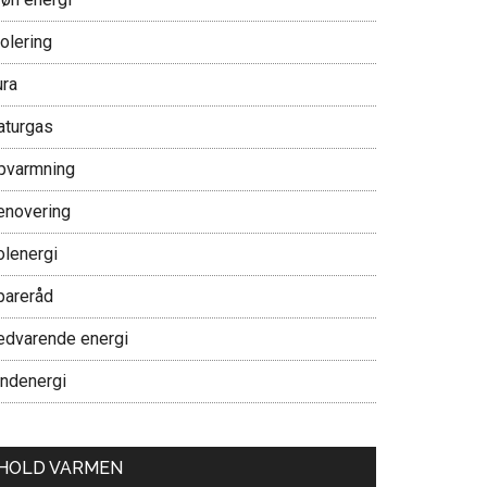
olering
ura
aturgas
pvarmning
enovering
olenergi
pareråd
edvarende energi
indenergi
HOLD VARMEN