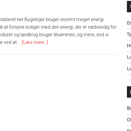
dateret her Bygninger bruger enormt meget energi.
En
il at forsyne boliger med den energi, der er nødvendig for
Tj
ndustri og landbrug bruger tilsammen, og mere, end vi
om
re ved at …
[Læs mere...]
H
Tjek
de
L
nye
L
energikrav
–
BR10
B
C