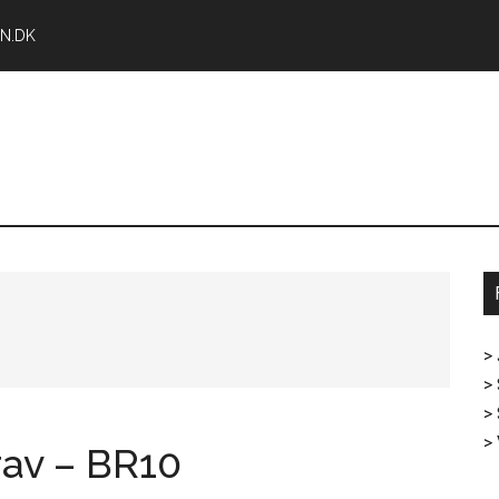
N.DK
>
> 
>
>
rav – BR10