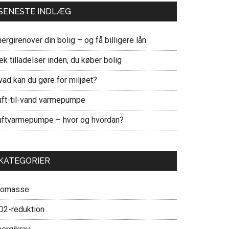
SENESTE INDLÆG
ergirenover din bolig – og få billigere lån
ek tilladelser inden, du køber bolig
vad kan du gøre for miljøet?
uft-til-vand varmepumpe
uftvarmepumpe – hvor og hvordan?
KATEGORIER
iomasse
O2-reduktion