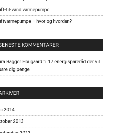
uft-til-vand varmepumpe
uftvarmepumpe – hvor og hvordan?
SENESTE KOMMENTARER
ara Bagger Hougaard
til
17 energispareråd der vil
pare dig penge
ARKIVER
ni 2014
ktober 2013
eptember 2012