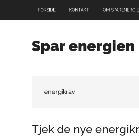
Skip
Gå
FORSIDE
KONTAKT
OM SPARENERGIE
til
direkte
indhold
til
primær
sidebar
Spar energien
energikrav
Tjek de nye energik