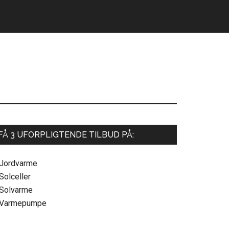
Primær
FÅ 3 UFORPLIGTENDE TILBUD PÅ:
Sidebar
 Jordvarme
Solceller
 Solvarme
 Varmepumpe