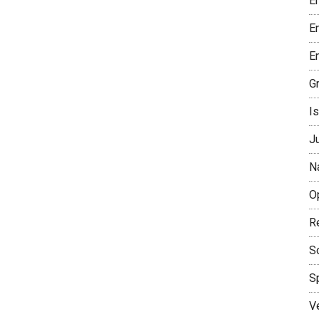
E
E
En
G
Is
J
N
O
R
S
S
V