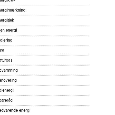
nergikrav
nergimærkning
ergitjek
røn energi
olering
ura
aturgas
pvarmning
enovering
olenergi
pareråd
edvarende energi