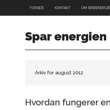
Skip
Gå
FORSIDE
KONTAKT
OM SPARENERGIE
til
direkte
indhold
til
primær
sidebar
Spar energien
Arkiv for august 2012
Hvordan fungerer en