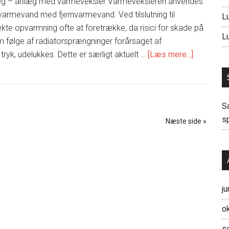
læg – anlæg med varmeveksler Varmeveksleren anvendes
lvarmevand med fjernvarmevand. Ved tilslutning til
L
ekte opvarmning ofte at foretrække, da risici for skade på
L
 følge af radiatorsprængninger forårsaget af
om
tryk, udelukkes. Dette er særligt aktuelt …
[Læs mere...]
Indirekte
fjernvarm
S
s
Næste side »
ju
o
s