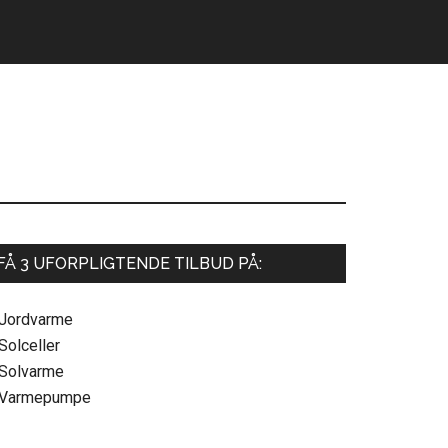
Primær
FÅ 3 UFORPLIGTENDE TILBUD PÅ:
Sidebar
 Jordvarme
Solceller
 Solvarme
 Varmepumpe