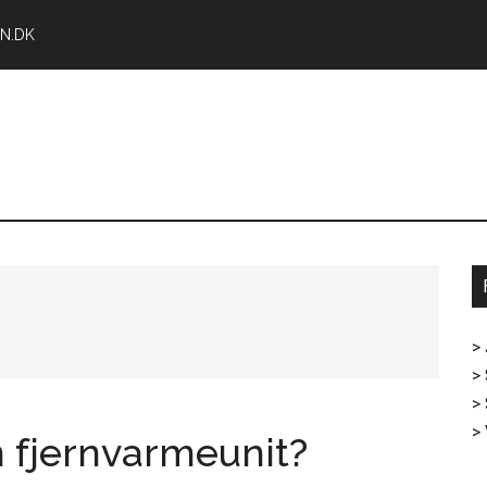
N.DK
>
> 
>
>
 fjernvarmeunit?