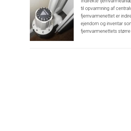
Indirekte fjernvarmean
til opvarmning af centra
fjernvarmenettet er indir
ejendom og inventar som
fjernvarmenettets større 