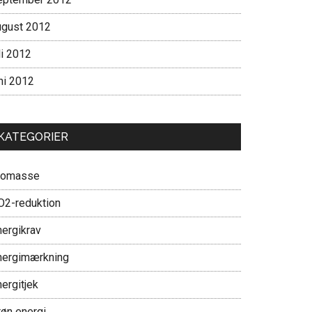
ugust 2012
li 2012
ni 2012
KATEGORIER
iomasse
O2-reduktion
nergikrav
nergimærkning
ergitjek
røn energi