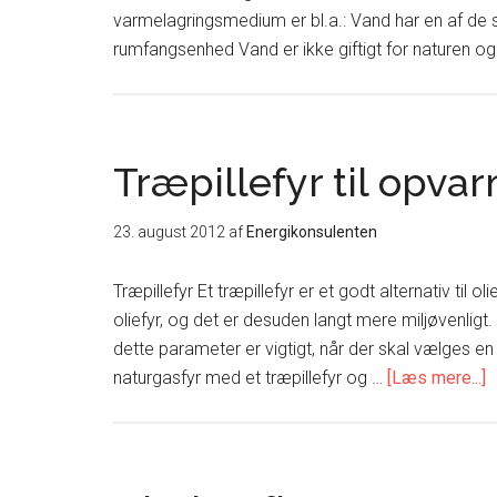
varmelagringsmedium er bl.a.: Vand har en af de 
rumfangsenhed Vand er ikke giftigt for naturen og
Træpillefyr til opva
23. august 2012
af
Energikonsulenten
Træpillefyr Et træpillefyr er et godt alternativ til olie
oliefyr, og det er desuden langt mere miljøvenligt. 
dette parameter er vigtigt, når der skal vælges en n
o
naturgasfyr med et træpillefyr og …
[Læs mere...]
T
ti
o