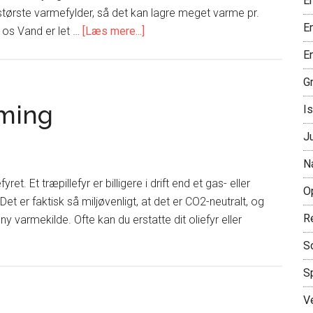
E
største varmefylder, så det kan lagre meget varme pr.
E
om
 os Vand er let …
[Læs mere...]
Information
En
om
G
varmtvandsbeholdere
rming
Is
J
N
fyret. Et træpillefyr er billigere i drift end et gas- eller
O
Det er faktisk så miljøvenligt, at det er CO2-neutralt, og
R
y varmekilde. Ofte kan du erstatte dit oliefyr eller
m
S
ræpillefyr
S
l
pvarming
V