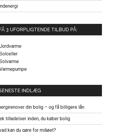
indenergi
FÅ 3 UFORPLIGTENDE TILBUD PÅ:
 Jordvarme
Solceller
 Solvarme
 Varmepumpe
SENESTE INDLÆG
ergirenover din bolig – og få billigere lån
ek tilladelser inden, du køber bolig
vad kan du gøre for miljøet?