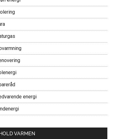
olering
ura
aturgas
pvarmning
enovering
olenergi
pareråd
edvarende energi
indenergi
HOLD VARMEN