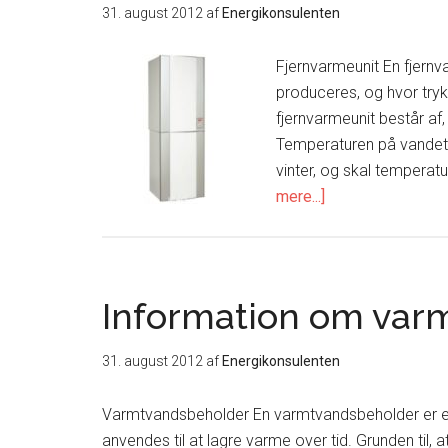
31. august 2012
af
Energikonsulenten
Fjernvarmeunit En fjern
produceres, og hvor trykk
fjernvarmeunit består a
Temperaturen på vandet 
vinter, og skal tempera
om
mere...]
Hvordan
fungerer
en
fjernvarmeunit?
Information om var
31. august 2012
af
Energikonsulenten
Varmtvandsbeholder En varmtvandsbeholder er en 
anvendes til at lagre varme over tid. Grunden til, 