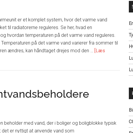
varmeunit er et komplet system, hvor det varme vand
En
et til radiatorerne reguleres. Se her, hvad en
Tj
f, og hvordan temperaturen på det varme vand reguleres.
Temperaturen på det varme vand varierer fra sommer til
H
turen ændres, kan håndtaget drejes mod den …
[Læs
L
L
mtvandsbeholdere
B
C
beholder med vand, der i boliger og boligblokke typisk
at det er nyttigt at anvende vand som