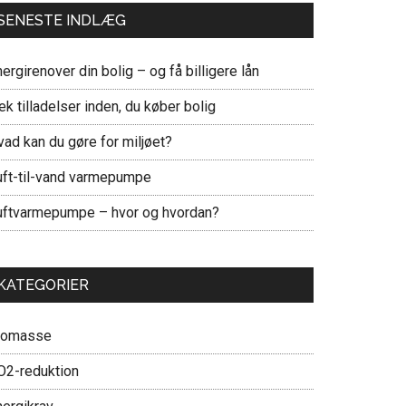
SENESTE INDLÆG
ergirenover din bolig – og få billigere lån
ek tilladelser inden, du køber bolig
vad kan du gøre for miljøet?
uft-til-vand varmepumpe
uftvarmepumpe – hvor og hvordan?
KATEGORIER
iomasse
O2-reduktion