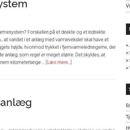
system
V
varmesystem? Forskellen på et direkte og et indirekte
., at vandet i et anlæg med varmeveksler skal have et
>
ggets højde, hvorimod trykket i fjernvarmeledningerne, der
> 
ekte anlæg, som regel er meget større. Det skyldes, at
>
om
ennem kilometerlange …
[Læs mere...]
>
Direkte
fjernvarmesystem
meanlæg
En
Tj
H