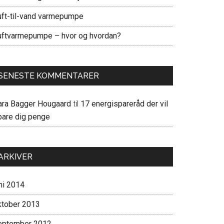
uft-til-vand varmepumpe
uftvarmepumpe – hvor og hvordan?
SENESTE KOMMENTARER
eanlæg
ara Bagger Hougaard
til
17 energispareråd der vil
pare dig penge
ARKIVER
ni 2014
ktober 2013
eptember 2012