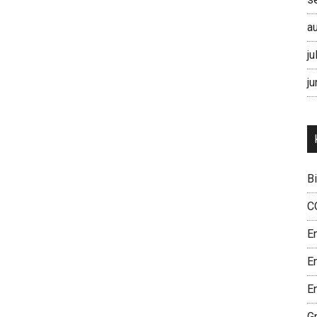
a
ju
ju
B
C
E
E
En
G