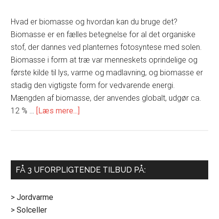
Hvad er biomasse og hvordan kan du bruge det?
Biomasse er en fælles betegnelse for al det organiske
stof, der dannes ved planternes fotosyntese med solen.
Biomasse i form at træ var menneskets oprindelige og
første kilde til lys, varme og madlavning, og biomasse er
stadig den vigtigste form for vedvarende energi.
Mængden af biomasse, der anvendes globalt, udgør ca.
om
12 % …
[Læs mere...]
Hvad
er
biomasse
Primær
FÅ 3 UFORPLIGTENDE TILBUD PÅ:
Sidebar
> Jordvarme
> Solceller