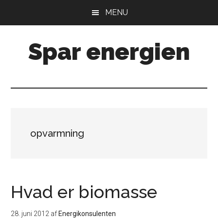
Skip
Gå
MENU
til
direkte
indhold
til
Spar energien
primær
sidebar
opvarmning
Hvad er biomasse
28. juni 2012
af
Energikonsulenten