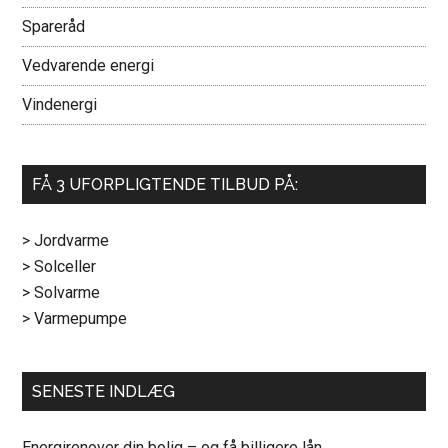
Spareråd
Vedvarende energi
Vindenergi
FÅ 3 UFORPLIGTENDE TILBUD PÅ:
> Jordvarme
> Solceller
> Solvarme
> Varmepumpe
SENESTE INDLÆG
Energirenover din bolig – og få billigere lån