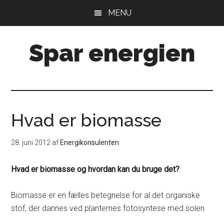
Skip
Gå
MENU
til
direkte
indhold
til
Spar energien
primær
sidebar
Hvad er biomasse
28. juni 2012
af
Energikonsulenten
Hvad er biomasse og hvordan kan du bruge det?
Biomasse er en fælles betegnelse for al det organiske
stof, der dannes ved planternes fotosyntese med solen.