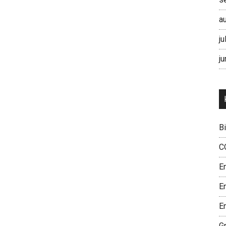
a
ju
ju
B
C
E
E
En
G