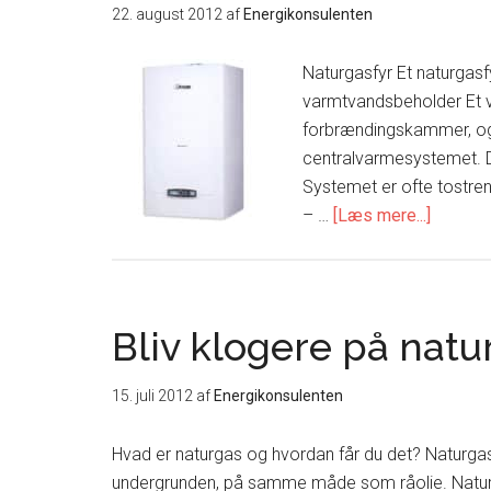
22. august 2012
af
Energikonsulenten
Naturgasfyr Et naturgasf
varmtvandsbeholder Et 
forbrændingskammer, og 
centralvarmesystemet. De
Systemet er ofte tostren
om
– …
[Læs mere...]
Bliv
klogere
på
naturga
Bliv klogere på natu
15. juli 2012
af
Energikonsulenten
Hvad er naturgas og hvordan får du det? Naturgas 
undergrunden, på samme måde som råolie. Naturg