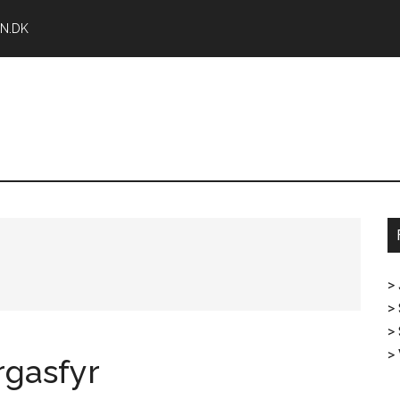
N.DK
>
> 
>
>
rgasfyr