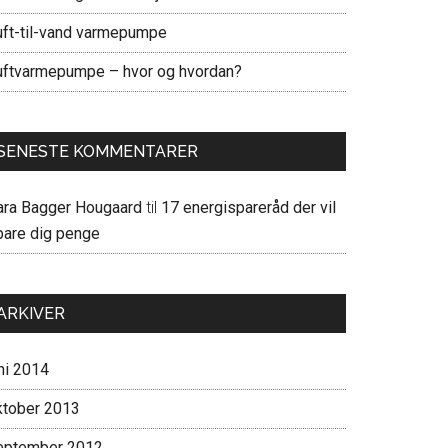
uft-til-vand varmepumpe
uftvarmepumpe – hvor og hvordan?
SENESTE KOMMENTARER
ara Bagger Hougaard
til
17 energispareråd der vil
pare dig penge
ARKIVER
ni 2014
ktober 2013
eptember 2012