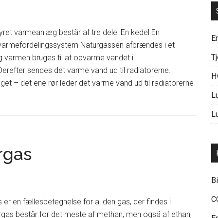
yret varmeanlæg består af tre dele: En kedel En
En
varmefordelingssystem Naturgassen afbrændes i et
Tj
varmen bruges til at opvarme vandet i
refter sendes det varme vand ud til radiatorerne.
H
get – det ene rør leder det varme vand ud til radiatorerne
L
L
sfyr
rgas
B
C
er en fællesbetegnelse for al den gas, der findes i
as består for det meste af methan, men også af ethan,