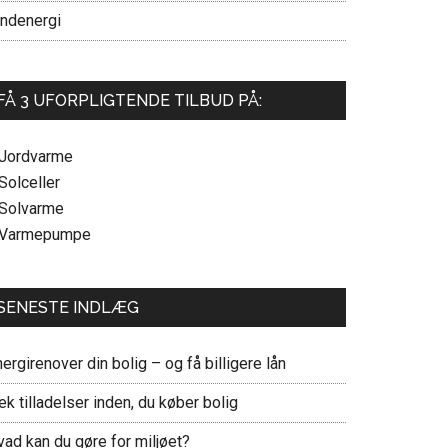
indenergi
FÅ 3 UFORPLIGTENDE TILBUD PÅ:
 Jordvarme
Solceller
 Solvarme
 Varmepumpe
SENESTE INDLÆG
ergirenover din bolig – og få billigere lån
ek tilladelser inden, du køber bolig
vad kan du gøre for miljøet?