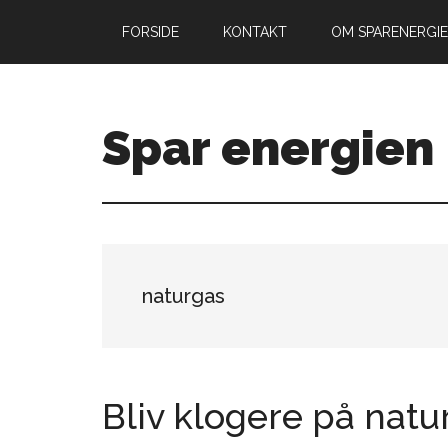
Skip
Gå
FORSIDE
KONTAKT
OM SPARENERGIE
til
direkte
indhold
til
primær
sidebar
Spar energien
naturgas
Bliv klogere på natu