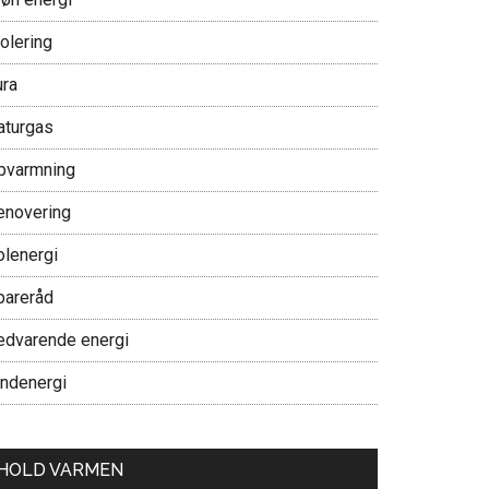
olering
ura
aturgas
pvarmning
enovering
olenergi
pareråd
edvarende energi
indenergi
HOLD VARMEN