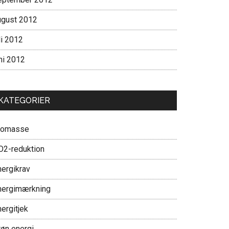
ugust 2012
li 2012
ni 2012
KATEGORIER
iomasse
O2-reduktion
nergikrav
nergimærkning
ergitjek
røn energi