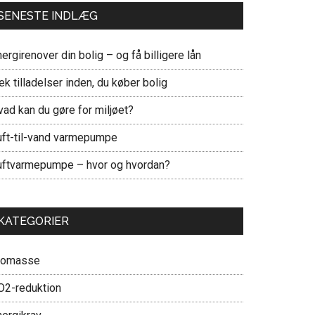
SENESTE INDLÆG
ergirenover din bolig – og få billigere lån
ek tilladelser inden, du køber bolig
vad kan du gøre for miljøet?
uft-til-vand varmepumpe
uftvarmepumpe – hvor og hvordan?
KATEGORIER
iomasse
O2-reduktion