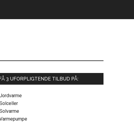
Primær
FÅ 3 UFORPLIGTENDE TILBUD PÅ:
Sidebar
 Jordvarme
Solceller
 Solvarme
 Varmepumpe