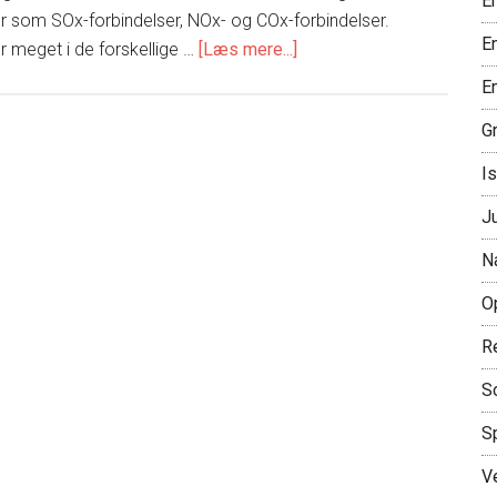
E
r som SOx-forbindelser, NOx- og COx-forbindelser.
E
om
 meget i de forskellige …
[Læs mere...]
Bliv
En
klogere
G
på
naturgas
Is
J
N
O
R
S
S
V