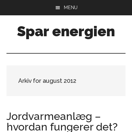
Skip
Gå
MENU
til
direkte
indhold
til
Spar energien
primær
sidebar
Arkiv for august 2012
Jordvarmeanlæg –
hvordan fungerer det?